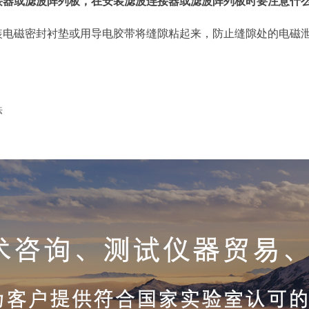
接器或滤波阵列板，在安装滤波连接器或滤波阵列板时要注意什
装电磁密封衬垫或用导电胶带将缝隙粘起来，防止缝隙处的电磁
法