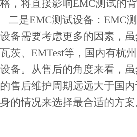
格
，将
直接
影响
EMC测试
的
背
二是
EMC测试
设备
：
EMC
设备
需要
考虑
更多
的
因素
，
虽
瓦茨
、EMTest等，
国内
有
杭州
设备
。
从
售后
的
角度
来看
，
虽
的
售后
维护
周期
远远
大于
国内
身
的
情况
来
选择
最合适
的
方案