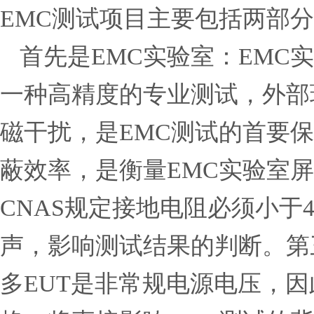
EMC测试
项目
主要包括
两
部分
首先
是
EMC
实验室
：
EMC
实
一种
高精度
的
专业测试
，
外部
磁干扰
，是
EMC测试
的
首要
保
蔽
效率
，是
衡量
EMC
实验室
屏
CNAS
规定
接地电阻
必须
小于
声
，
影响
测试
结果
的
判断
。
第
多
EUT是
非常规
电源电压，
因