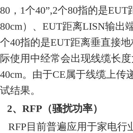
80
，
1
个
40”,2
个
80
指的是
EUT
80cm
）
、
EUT
距离
LISN
输出
个
40
指的是
EUT
距离垂直接地
际使用中经常会出现线缆长度
40cm
。由于
CE
属于线缆上传
试结果。
2
、
RFP
（骚扰功率）
RFP
目前普遍应用于家电行