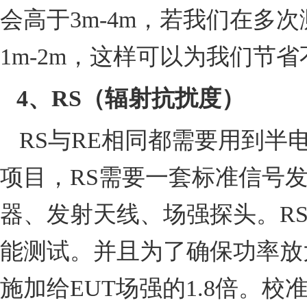
会高于
3m-4m
，若我们在多次
1m-2m
，这样可以为我们节省
4
、
RS
（
辐射抗扰度
）
RS
与
RE
相同都需要用到半
项目，
RS
需要一套标准信号
器、发射天线、场强探头。
R
能测试。并且为了确保功率放
施加给
EUT
场强的
1.8
倍。校