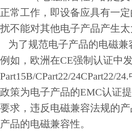
正常
工作
，即
设备
应
具有
一定
扰
不能
对
其他
电子产品
产生
太
为了
规范
电子产品
的
电磁兼
例如，
欧洲
在
CE
强制认证
中
Part15B/CPart22/
24
CPart22/24.
政策
为
电子产品
的
EMC
认证
提
要求
，
违反
电磁兼容
法规
的
产
产品
的
电磁兼容
性。