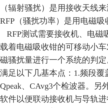
（
辐射骚扰
）
是用接收天线来
RFP
（
骚扰功率
）
是用电磁吸
RFP
测试需要接收机、电磁
载着电磁吸收钳的可移动小车
磁骚扰量进行一个系统的判定
满足以下几基本点：
1.
频段覆
Qpeak
、
CAvg3
个检波器。另
软件以便联动接收机与导轨进