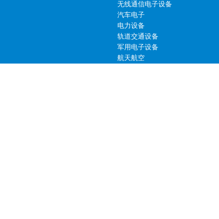
无线通信电子设备
汽车电子
电力设备
轨道交通设备
军用电子设备
航天航空