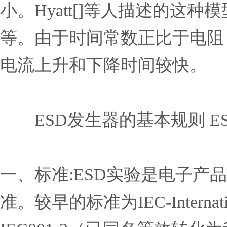
小。Hyatt[]等人描述的这种
等。由于时间常数正比于电阻
电流上升和下降时间较快。
ESD发生器的基本规则 ESD Gener
一、标准:ESD实验是电子产
准。较早的标准为IEC-Internationa