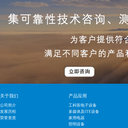
关于我们
产品应用
公司简介
工科医电子设备
发展历程
多媒体及ITE设备
荣誉资质
家用电器
照明设备