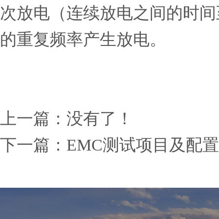
次放电（连续放电之间的时间至
的重复频率产生放电。
上一篇：没有了！
下一篇：
EMC测试项目及配置