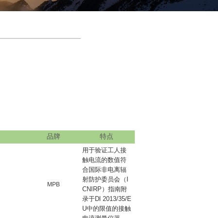
品牌
特点
用于验证工人接
触电流的数值符
合国际非电离辐
射防护委员会（
I
MPB
CNIRP
）指南附
录于
Dl 2013/35/E
U
中的限值的接触