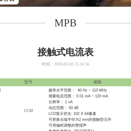
MPB
接触式电流表
时间：2026-02-03 15:16:56
型号
规格
频率水平范围：
40 Hz ~ 110 MHz
测量电流范围：
0.01 mA ~ 120 mA
分辨率：
1 nA
动态范围：
50 dB
CCM
LCD
显示背光
: 102 X 64
像素
可更换尖端半径为
2 mm
的接触型元件
可用编程调整的警报声