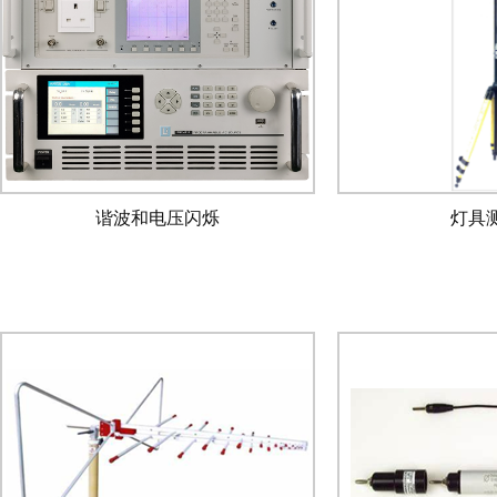
谐波和电压闪烁
灯具